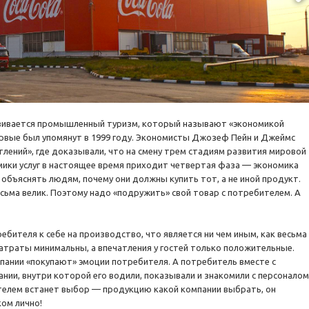
азвивается промышленный туризм, который называют «экономикой
рвые был упомянут в 1999 году. Экономисты Джозеф Пейн и Джеймс
тлений», где доказывали, что на смену трем стадиям развития мировой
мики услуг в настоящее время приходит четвертая фаза — экономика
объяснять людям, почему они должны купить тот, а не иной продукт.
сьма велик. Поэтому надо «подружить» свой товар с потребителем. А
бителя к себе на производство, что является ни чем иным, как весьма
атраты минимальны, а впечатления у гостей только положительные.
мпании «покупают» эмоции потребителя. А потребитель вместе с
ании, внутри которой его водили, показывали и знакомили с персоналом
телем встанет выбор — продукцию какой компании выбрать, он
ком лично!