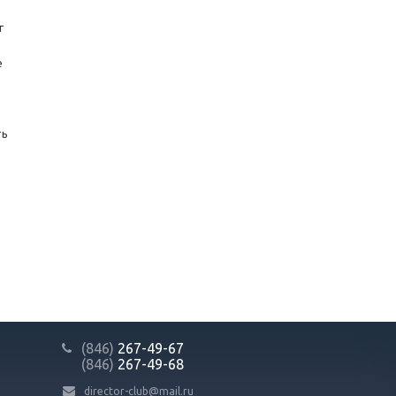
т
е
ть
,
(846)
267-49-67
(846)
267-49-68
director-club@mail.ru