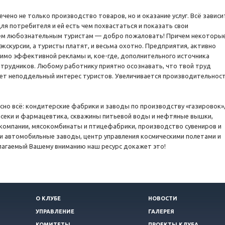
ено не только производство товаров, но и оказание услуг. Всё зависи
ля потребителя и ей есть чем похвастаться и показать свои
сем любознательным туристам — добро пожаловать! Причем некоторы
экскурсии, а туристы платят, и весьма охотно. Предприятия, активно
мо эффективной рекламы и, кое-где, дополнительного источника
отрудников. Любому работнику приятно осознавать, что твой труд
вует неподдельный интерес туристов. Увеличивается производительнос
о всё: кондитерские фабрики и заводы по производству «газировок»
асеки и фармацевтика, скважины питьевой воды и нефтяные вышки,
компании, мясокомбинаты и птицефабрики, производство сувениров и
 и автомобильные заводы, центр управления космическими полетами и
лагаемый Вашему вниманию наш ресурс докажет это!
О КЛУБЕ
НОВОСТИ
УПРАВЛЕНИЕ
ГАЛЕРЕЯ
КОМИТЕТЫ
ПРОЕКТЫ КЛУБА